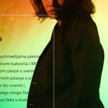
STAVA
s
ultimedijalna plesna
rune Isakovića i Mije
om zalaze u svemir
mnih pitanja o smislu
 što znamo i,
vega onoga što ne
as čeka u budućnosti.