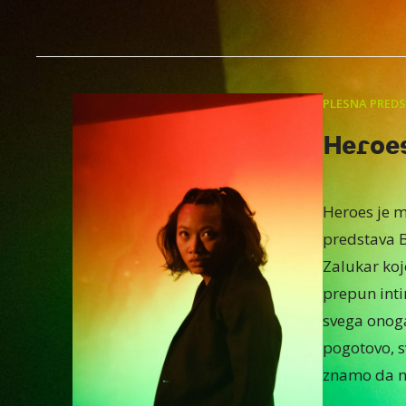
PLESNA PRED
Heroe
Heroes je m
predstava B
Zalukar koj
prepun inti
svega onoga
pogotovo, s
znamo da n