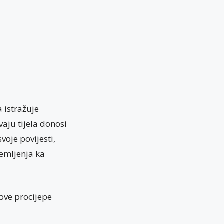
 istražuje
vaju tijela donosi
voje povijesti,
remljenja ka
hove procijepe