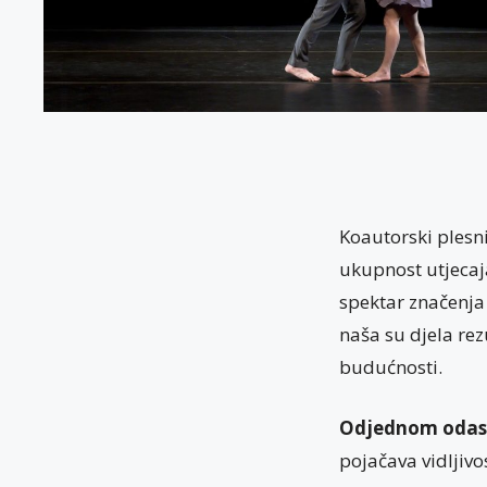
Koautorski plesn
ukupnost utjecaja
spektar značenja 
naša su djela rez
budućnosti.
Odjednom oda
pojačava vidljivo