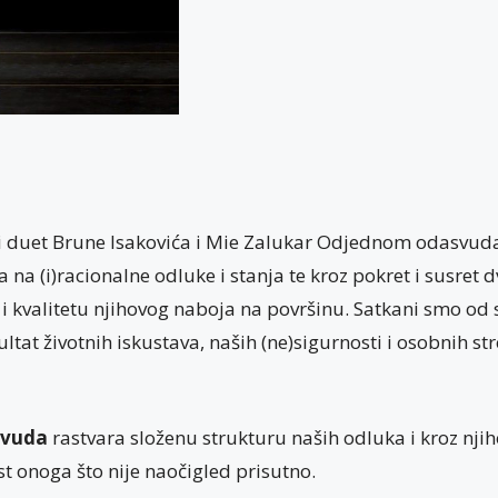
i duet Brune Isakovića i Mie Zalukar Odjednom odasvuda
 na (i)racionalne odluke i stanja te kroz pokret i susret d
i kvalitetu njihovog naboja na površinu. Satkani smo od s
ultat životnih iskustava, naših (ne)sigurnosti i osobnih st
svuda
rastvara složenu strukturu naših odluka i kroz nji
st onoga što nije naočigled prisutno.