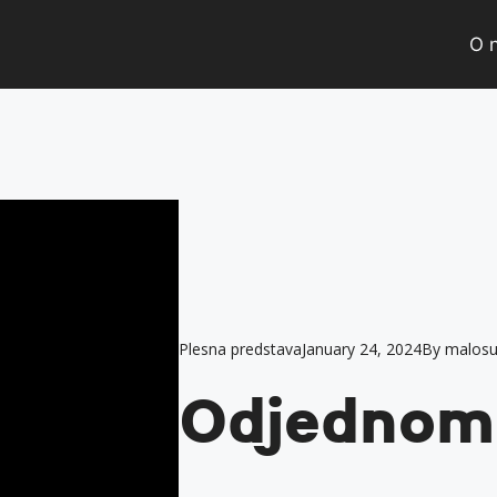
O 
Plesna predstava
January 24, 2024
By
malosu
Odjednom