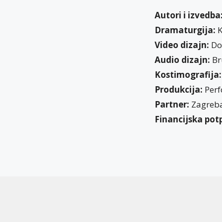
Autori i izvedba
Dramaturgija:
K
Video dizajn:
Do
Audio dizajn:
Br
Kostimografija:
Produkcija:
Perf
Partner:
Zagrebač
Financijska pot