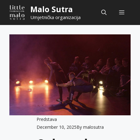
Skip
Malo Sutra
Menu
to
Umjetnička organizacija
content
Predstava
December 10, 2025
By
malosutra