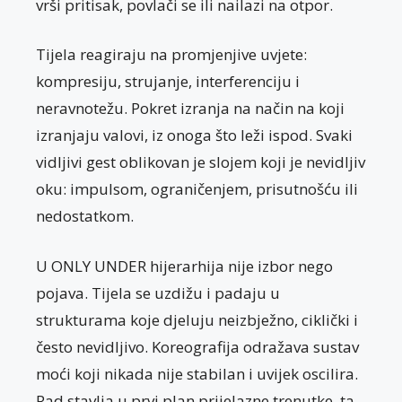
vrši pritisak, povlači se ili nailazi na otpor.
Tijela reagiraju na promjenjive uvjete:
kompresiju, strujanje, interferenciju i
neravnotežu. Pokret izranja na način na koji
izranjaju valovi, iz onoga što leži ispod. Svaki
vidljivi gest oblikovan je slojem koji je nevidljiv
oku: impulsom, ograničenjem, prisutnošću ili
nedostatkom.
U ONLY UNDER hijerarhija nije izbor nego
pojava. Tijela se uzdižu i padaju u
strukturama koje djeluju neizbježno, ciklički i
često nevidljivo. Koreografija odražava sustav
moći koji nikada nije stabilan i uvijek oscilira.
Rad stavlja u prvi plan prijelazne trenutke, ta