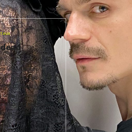
STAVA
s dead
 se fantazijama o
m perspektivama
oigrava tvorničkim
a onog mehanizma
kih odnosa kojemu je
klo jamstvo.