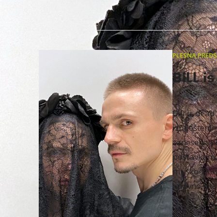
PLESNA PRED
Bill i
Bill is dead
izmješteni
zaneseno p
postavkam
muško-žens
odavno iste